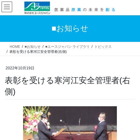
コ
ナ
ン
ビ
テ
ゲ
ン
ー
■お知らせ
ツ
シ
へ
ョ
ス
ン
HOME
■お知らせ
■エースジャパン ライブラリ
トピックス
キ
に
表彰を受ける寒河江安全管理者(右側)
ッ
移
プ
動
2022年10月19日
表彰を受ける寒河江安全管理者(右
側)